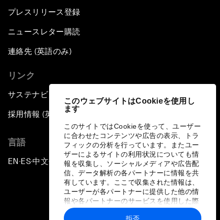
プレスリリース登録
ニュースレター購読
連絡先 (英語のみ)
リンク
サステナビリティへの取り組み
このウェブサイトはCookieを使用し
ます
採用情報 (英語のみ)
このサイトではCookieを使って、ユーザー
に合わせたコンテンツや広告の表示、トラ
言語
フィックの分析を行っています。またユー
ザーによるサイトの利用状況についても情
EN
ES
中文
日本語
▪
▪
▪
報を収集し、ソーシャルメディアや広告配
信、データ解析の各パートナーに情報を共
有しています。ここで収集された情報は、
ユーザーが各パートナーに提供した他の情
報や各パートナーのサービスを使用した際
に収集された情報と組み合わされ、各パー
拒否
トナーによって使用されることがありま