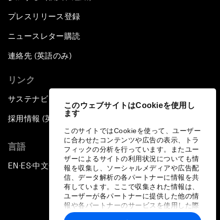
プレスリリース登録
ニュースレター購読
連絡先 (英語のみ)
リンク
サステナビリティへの取り組み
このウェブサイトはCookieを使用し
ます
採用情報 (英語のみ)
このサイトではCookieを使って、ユーザー
に合わせたコンテンツや広告の表示、トラ
言語
フィックの分析を行っています。またユー
ザーによるサイトの利用状況についても情
EN
ES
中文
日本語
▪
▪
▪
報を収集し、ソーシャルメディアや広告配
信、データ解析の各パートナーに情報を共
有しています。ここで収集された情報は、
ユーザーが各パートナーに提供した他の情
報や各パートナーのサービスを使用した際
に収集された情報と組み合わされ、各パー