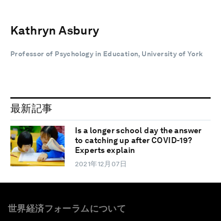
Kathryn Asbury
Professor of Psychology in Education, University of York
最新記事
Is a longer school day the answer
to catching up after COVID-19?
Experts explain
2021年12月07日
世界経済フォーラムについて