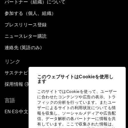
パートナー（組織）について
参加する（個人、組織）
プレスリリース登録
ニュースレター購読
連絡先 (英語のみ)
リンク
サステナビリティへの取り組み
このウェブサイトはCookieを使用し
ます
採用情報 (英語のみ)
このサイトではCookieを使って、ユーザー
に合わせたコンテンツや広告の表示、トラ
言語
フィックの分析を行っています。またユー
ザーによるサイトの利用状況についても情
EN
ES
中文
日本語
▪
▪
▪
報を収集し、ソーシャルメディアや広告配
信、データ解析の各パートナーに情報を共
有しています。ここで収集された情報は、