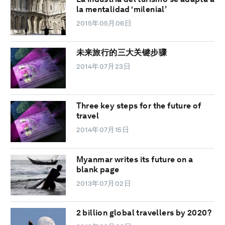
la mentalidad ‘milenial’
2015年05月06日
未来旅行的三大关键步骤
2014年07月23日
Three key steps for the future of
travel
2014年07月15日
Myanmar writes its future on a
blank page
2013年07月02日
2 billion global travellers by 2020?