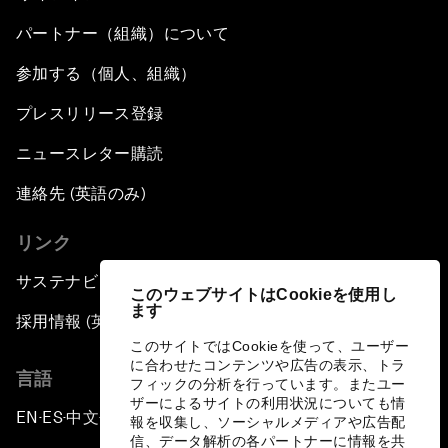
パートナー（組織）について
参加する（個人、組織）
プレスリリース登録
ニュースレター購読
連絡先 (英語のみ)
リンク
サステナビリティへの取り組み
このウェブサイトはCookieを使用し
ます
採用情報 (英語のみ)
このサイトではCookieを使って、ユーザー
に合わせたコンテンツや広告の表示、トラ
言語
フィックの分析を行っています。またユー
ザーによるサイトの利用状況についても情
EN
ES
中文
日本語
▪
▪
▪
報を収集し、ソーシャルメディアや広告配
信、データ解析の各パートナーに情報を共