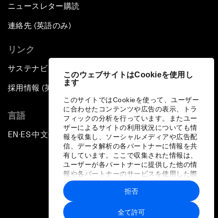
ニュースレター購読
連絡先 (英語のみ)
リンク
サステナビリティへの取り組み
このウェブサイトはCookieを使用し
ます
採用情報 (英語のみ)
このサイトではCookieを使って、ユーザー
に合わせたコンテンツや広告の表示、トラ
言語
フィックの分析を行っています。またユー
ザーによるサイトの利用状況についても情
EN
ES
中文
日本語
▪
▪
▪
報を収集し、ソーシャルメディアや広告配
信、データ解析の各パートナーに情報を共
有しています。ここで収集された情報は、
ユーザーが各パートナーに提供した他の情
報や各パートナーのサービスを使用した際
に収集された情報と組み合わされ、各パー
拒否
トナーによって使用されることがありま
プライバシーポリシーと利用規約
す。
全て許可
サイトマップ