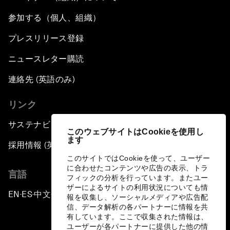
参加する（個人、組織）
プレスリリース登録
ニュースレター購読
連絡先 (英語のみ)
リンク
サステナビリティへの取り組み
このウェブサイトはCookieを使用し
ます
採用情報 (英語のみ)
このサイトではCookieを使って、ユーザー
に合わせたコンテンツや広告の表示、トラ
言語
フィックの分析を行っています。またユー
ザーによるサイトの利用状況についても情
EN
ES
中文
日本語
▪
▪
▪
報を収集し、ソーシャルメディアや広告配
信、データ解析の各パートナーに情報を共
有しています。ここで収集された情報は、
ユーザーが各パートナーに提供した他の情