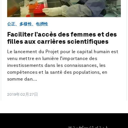
公正、多様性、包摂性
Faciliter l’accès des femmes et des
filles aux carrières scientifiques
Le lancement du Projet pour le capital humain est
venu mettre en lumière l’importance des
investissements dans les connaissances, les
compétences et la santé des populations, en
somme dan...
2019年02月27日