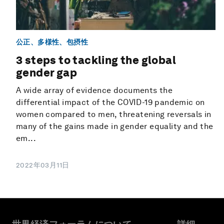
公正、多様性、包摂性
3 steps to tackling the global
gender gap
A wide array of evidence documents the
differential impact of the COVID-19 pandemic on
women compared to men, threatening reversals in
many of the gains made in gender equality and the
em...
2022年03月11日