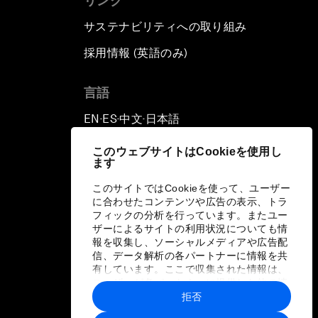
リンク
サステナビリティへの取り組み
採用情報 (英語のみ)
て
言語
EN
ES
中文
日本語
▪
▪
▪
このウェブサイトはCookieを使用し
ます
このサイトではCookieを使って、ユーザー
に合わせたコンテンツや広告の表示、トラ
フィックの分析を行っています。またユー
ザーによるサイトの利用状況についても情
報を収集し、ソーシャルメディアや広告配
信、データ解析の各パートナーに情報を共
有しています。ここで収集された情報は、
ユーザーが各パートナーに提供した他の情
報や各パートナーのサービスを使用した際
拒否
に収集された情報と組み合わされ、各パー