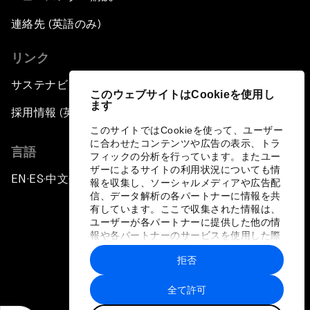
連絡先 (英語のみ)
リンク
サステナビリティへの取り組み
このウェブサイトはCookieを使用し
ます
採用情報 (英語のみ)
このサイトではCookieを使って、ユーザー
に合わせたコンテンツや広告の表示、トラ
言語
フィックの分析を行っています。またユー
ザーによるサイトの利用状況についても情
EN
ES
中文
日本語
▪
▪
▪
報を収集し、ソーシャルメディアや広告配
信、データ解析の各パートナーに情報を共
有しています。ここで収集された情報は、
ユーザーが各パートナーに提供した他の情
報や各パートナーのサービスを使用した際
に収集された情報と組み合わされ、各パー
拒否
トナーによって使用されることがありま
プライバシーポリシーと利用規約
す。
全て許可
サイトマップ