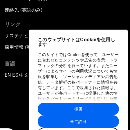
連絡先 (英語のみ)
リンク
サステナビリティへの取り組み
このウェブサイトはCookieを使用し
ます
採用情報 (英語のみ)
このサイトではCookieを使って、ユーザー
に合わせたコンテンツや広告の表示、トラ
言語
フィックの分析を行っています。またユー
ザーによるサイトの利用状況についても情
EN
ES
中文
日本語
▪
▪
▪
報を収集し、ソーシャルメディアや広告配
信、データ解析の各パートナーに情報を共
有しています。ここで収集された情報は、
ユーザーが各パートナーに提供した他の情
報や各パートナーのサービスを使用した際
に収集された情報と組み合わされ、各パー
拒否
トナーによって使用されることがありま
プライバシーポリシーと利用規約
す。
全て許可
サイトマップ