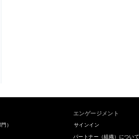
エンゲージメント
部門）
サインイン
パートナー（組織）につい