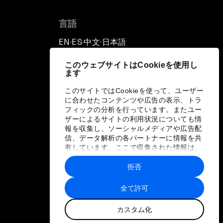
言語
EN
ES
中文
日本語
▪
▪
▪
このウェブサイトはCookieを使用し
ます
このサイトではCookieを使って、ユーザー
に合わせたコンテンツや広告の表示、トラ
フィックの分析を行っています。またユー
ザーによるサイトの利用状況についても情
報を収集し、ソーシャルメディアや広告配
信、データ解析の各パートナーに情報を共
有しています。ここで収集された情報は、
ユーザーが各パートナーに提供した他の情
報や各パートナーのサービスを使用した際
拒否
に収集された情報と組み合わされ、各パー
トナーによって使用されることがありま
全て許可
す。
カスタム化