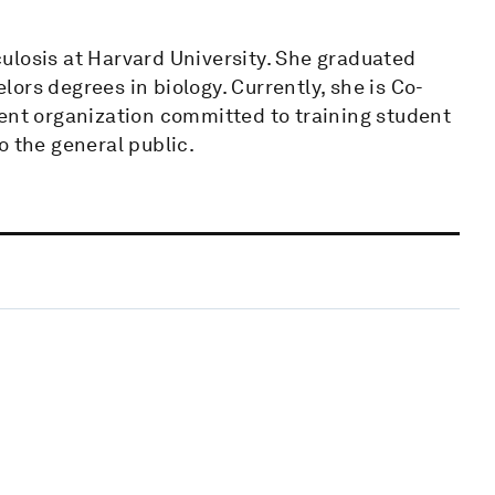
ulosis at Harvard University. She graduated
ors degrees in biology. Currently, she is Co-
dent organization committed to training student
o the general public.