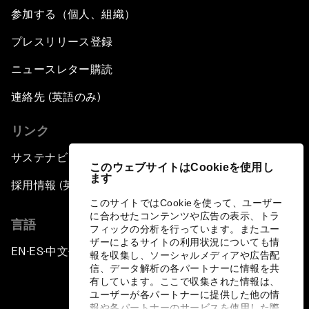
参加する（個人、組織）
プレスリリース登録
ニュースレター購読
連絡先 (英語のみ)
リンク
サステナビリティへの取り組み
このウェブサイトはCookieを使用し
ます
採用情報 (英語のみ)
このサイトではCookieを使って、ユーザー
に合わせたコンテンツや広告の表示、トラ
言語
フィックの分析を行っています。またユー
ザーによるサイトの利用状況についても情
EN
ES
中文
日本語
▪
▪
▪
報を収集し、ソーシャルメディアや広告配
信、データ解析の各パートナーに情報を共
有しています。ここで収集された情報は、
ユーザーが各パートナーに提供した他の情
報や各パートナーのサービスを使用した際