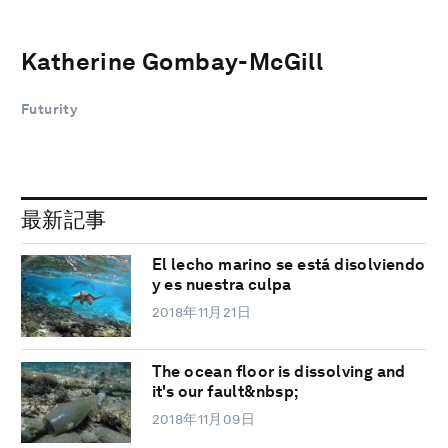
Katherine Gombay-McGill
Futurity
最新記事
El lecho marino se está disolviendo
y es nuestra culpa
2018年11月21日
The ocean floor is dissolving and
it's our fault&nbsp;
2018年11月09日