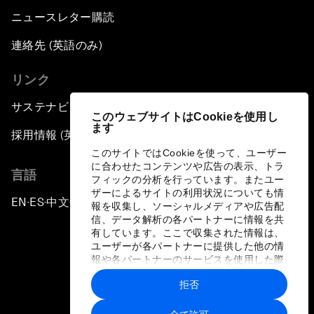
ニュースレター購読
連絡先 (英語のみ)
リンク
サステナビリティへの取り組み
このウェブサイトはCookieを使用し
ます
採用情報 (英語のみ)
このサイトではCookieを使って、ユーザー
に合わせたコンテンツや広告の表示、トラ
言語
フィックの分析を行っています。またユー
ザーによるサイトの利用状況についても情
EN
ES
中文
日本語
▪
▪
▪
報を収集し、ソーシャルメディアや広告配
信、データ解析の各パートナーに情報を共
有しています。ここで収集された情報は、
ユーザーが各パートナーに提供した他の情
報や各パートナーのサービスを使用した際
に収集された情報と組み合わされ、各パー
拒否
トナーによって使用されることがありま
プライバシーポリシーと利用規約
す。