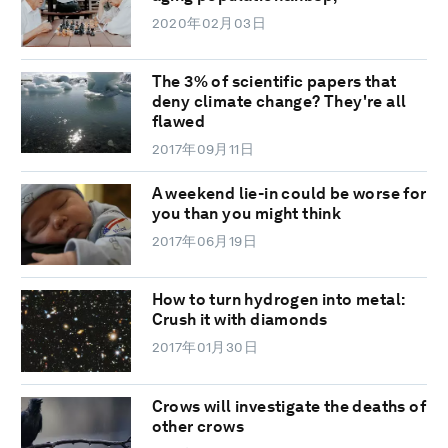
2020年02月03日
The 3% of scientific papers that
deny climate change? They're all
flawed
2017年09月11日
A weekend lie-in could be worse for
you than you might think
2017年06月19日
How to turn hydrogen into metal:
Crush it with diamonds
2017年01月30日
Crows will investigate the deaths of
other crows