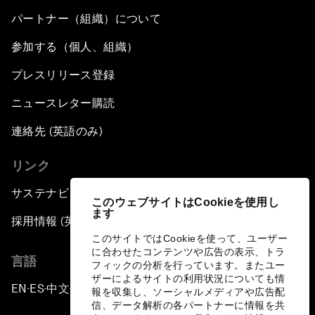
パートナー（組織）について
参加する（個人、組織）
プレスリリース登録
ニュースレター購読
連絡先 (英語のみ)
リンク
サステナビリティへの取り組み
このウェブサイトはCookieを使用し
ます
採用情報 (英語のみ)
このサイトではCookieを使って、ユーザー
に合わせたコンテンツや広告の表示、トラ
言語
フィックの分析を行っています。またユー
ザーによるサイトの利用状況についても情
EN
ES
中文
日本語
▪
▪
▪
報を収集し、ソーシャルメディアや広告配
信、データ解析の各パートナーに情報を共