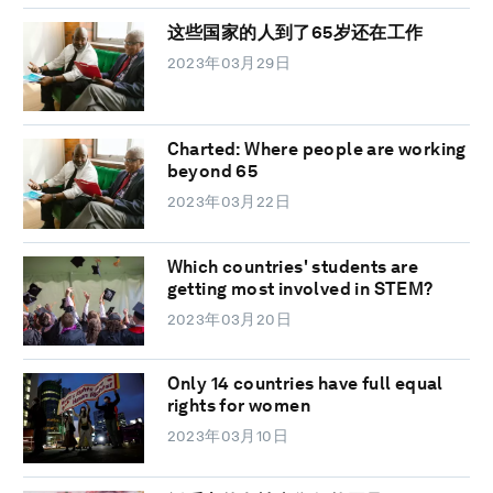
这些国家的人到了65岁还在工作
2023年03月29日
Charted: Where people are working
beyond 65
2023年03月22日
Which countries' students are
getting most involved in STEM?
2023年03月20日
Only 14 countries have full equal
rights for women
2023年03月10日