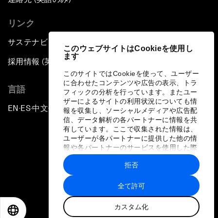
リンク
サステナビリティへの取り組み
このウェブサイトはCookieを使用し
ます
採用情報 (英語のみ)
このサイトではCookieを使って、ユーザー
に合わせたコンテンツや広告の表示、トラ
言語
フィックの分析を行っています。またユー
ザーによるサイトの利用状況についても情
EN
ES
中文
日本語
▪
▪
▪
報を収集し、ソーシャルメディアや広告配
信、データ解析の各パートナーに情報を共
有しています。ここで収集された情報は、
ユーザーが各パートナーに提供した他の情
報や各パートナーのサービスを使用した際
に収集された情報と組み合わされ、各パー
拒否
トナーによって使用されることがありま
プライバシーポリシーと利用規約
す。
全て許可
サイトマップ
カスタム化
©
2026
世界経済フォーラム
EN
ES
中文
日本語