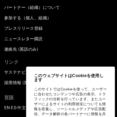
パートナー（組織）について
参加する（個人、組織）
プレスリリース登録
ニュースレター購読
連絡先 (英語のみ)
リンク
サステナビリティへの取り組み
このウェブサイトはCookieを使用し
ます
採用情報 (英語のみ)
このサイトではCookieを使って、ユーザー
に合わせたコンテンツや広告の表示、トラ
言語
フィックの分析を行っています。またユー
ザーによるサイトの利用状況についても情
EN
ES
中文
日本語
▪
▪
▪
報を収集し、ソーシャルメディアや広告配
信、データ解析の各パートナーに情報を共