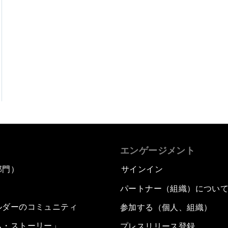
エンゲージメント
部門）
サインイン
パートナー（組織）につい
ルダーのコミュニティ
参加する（個人、組織）
ム・ストーリー」
プレスリリース登録