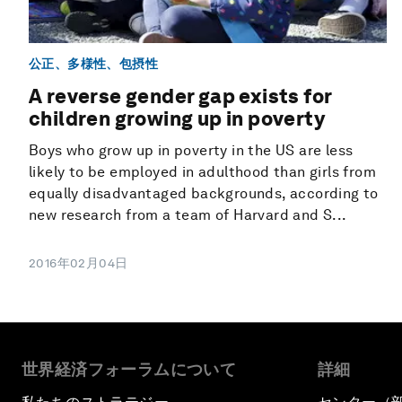
公正、多様性、包摂性
A reverse gender gap exists for
children growing up in poverty
Boys who grow up in poverty in the US are less
likely to be employed in adulthood than girls from
equally disadvantaged backgrounds, according to
new research from a team of Harvard and S...
2016年02月04日
世界経済フォーラムについて
詳細