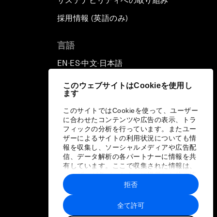
サステナビリティへの取り組み
採用情報 (英語のみ)
て
言語
EN
ES
中文
日本語
▪
▪
▪
このウェブサイトはCookieを使用し
ます
このサイトではCookieを使って、ユーザー
に合わせたコンテンツや広告の表示、トラ
フィックの分析を行っています。またユー
ザーによるサイトの利用状況についても情
報を収集し、ソーシャルメディアや広告配
信、データ解析の各パートナーに情報を共
有しています。ここで収集された情報は、
ユーザーが各パートナーに提供した他の情
報や各パートナーのサービスを使用した際
拒否
に収集された情報と組み合わされ、各パー
トナーによって使用されることがありま
全て許可
す。