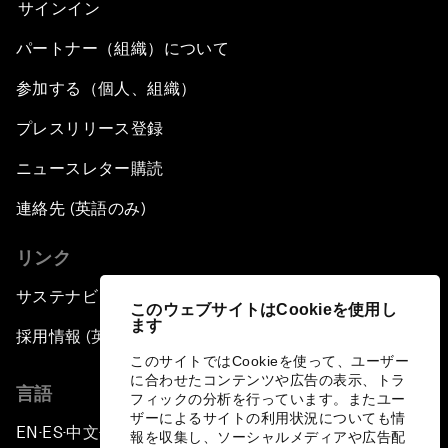
サインイン
パートナー（組織）について
参加する（個人、組織）
プレスリリース登録
ニュースレター購読
連絡先 (英語のみ)
リンク
サステナビリティへの取り組み
このウェブサイトはCookieを使用し
ます
採用情報 (英語のみ)
このサイトではCookieを使って、ユーザー
に合わせたコンテンツや広告の表示、トラ
言語
フィックの分析を行っています。またユー
ザーによるサイトの利用状況についても情
EN
ES
中文
日本語
▪
▪
▪
報を収集し、ソーシャルメディアや広告配