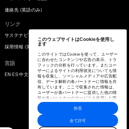
連絡先 (英語のみ)
リンク
サステナビリティへの取り組み
このウェブサイトはCookieを使用し
ます
採用情報 (英語のみ)
このサイトではCookieを使って、ユーザー
に合わせたコンテンツや広告の表示、トラ
言語
フィックの分析を行っています。またユー
ザーによるサイトの利用状況についても情
EN
ES
中文
日本語
▪
▪
▪
報を収集し、ソーシャルメディアや広告配
信、データ解析の各パートナーに情報を共
有しています。ここで収集された情報は、
ユーザーが各パートナーに提供した他の情
報や各パートナーのサービスを使用した際
に収集された情報と組み合わされ、各パー
拒否
トナーによって使用されることがありま
プライバシーポリシーと利用規約
す。
全て許可
サイトマップ