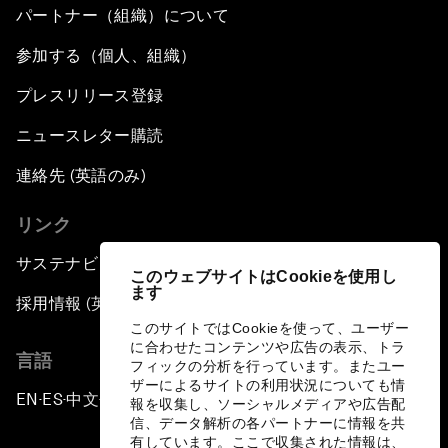
パートナー（組織）について
参加する（個人、組織）
プレスリリース登録
ニュースレター購読
連絡先 (英語のみ)
リンク
サステナビリティへの取り組み
このウェブサイトはCookieを使用し
ます
採用情報 (英語のみ)
このサイトではCookieを使って、ユーザー
に合わせたコンテンツや広告の表示、トラ
言語
フィックの分析を行っています。またユー
ザーによるサイトの利用状況についても情
EN
ES
中文
日本語
▪
▪
▪
報を収集し、ソーシャルメディアや広告配
信、データ解析の各パートナーに情報を共
有しています。ここで収集された情報は、