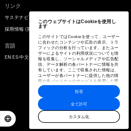
リンク
サステナビリティへの取り組み
このウェブサイトはCookieを使用し
ます
採用情報 (英語のみ)
このサイトではCookieを使って、ユーザー
に合わせたコンテンツや広告の表示、トラ
言語
フィックの分析を行っています。またユー
ザーによるサイトの利用状況についても情
EN
ES
中文
日本語
▪
▪
▪
報を収集し、ソーシャルメディアや広告配
信、データ解析の各パートナーに情報を共
有しています。ここで収集された情報は、
ユーザーが各パートナーに提供した他の情
報や各パートナーのサービスを使用した際
に収集された情報と組み合わされ、各パー
拒否
トナーによって使用されることがありま
プライバシーポリシーと利用規約
す。
全て許可
サイトマップ
カスタム化
©
2026
世界経済フォーラム
EN
ES
中文
日本語