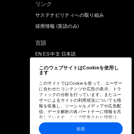
リンク
サステナビリティへの取り組み
採用情報 (英語のみ)
て
言語
EN
ES
中文
日本語
▪
▪
▪
このウェブサイトはCookieを使用し
ます
このサイトではCookieを使って、ユーザー
に合わせたコンテンツや広告の表示、トラ
フィックの分析を行っています。またユー
ザーによるサイトの利用状況についても情
報を収集し、ソーシャルメディアや広告配
信、データ解析の各パートナーに情報を共
有しています。ここで収集された情報は、
ユーザーが各パートナーに提供した他の情
報や各パートナーのサービスを使用した際
拒否