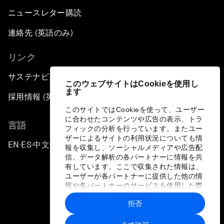
ニュースレター購読
連絡先 (英語のみ)
リンク
サステナビリティへの取り組み
このウェブサイトはCookieを使用し
ます
採用情報 (英語のみ)
このサイトではCookieを使って、ユーザー
に合わせたコンテンツや広告の表示、トラ
言語
フィックの分析を行っています。またユー
ザーによるサイトの利用状況についても情
EN
ES
中文
日本語
▪
▪
▪
報を収集し、ソーシャルメディアや広告配
信、データ解析の各パートナーに情報を共
有しています。ここで収集された情報は、
ユーザーが各パートナーに提供した他の情
報や各パートナーのサービスを使用した際
に収集された情報と組み合わされ、各パー
拒否
トナーによって使用されることがありま
プライバシーポリシーと利用規約
す。