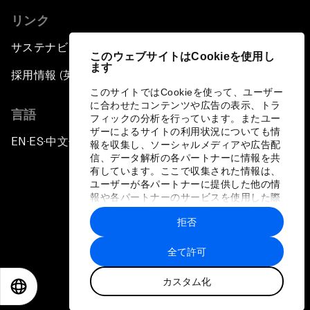
リンク
サステナビリティへの取り組み
このウェブサイトはCookieを使用し
ます
採用情報 (英語のみ)
このサイトではCookieを使って、ユーザー
に合わせたコンテンツや広告の表示、トラ
言語
フィックの分析を行っています。またユー
ザーによるサイトの利用状況についても情
EN
ES
中文
日本語
▪
▪
▪
報を収集し、ソーシャルメディアや広告配
信、データ解析の各パートナーに情報を共
有しています。ここで収集された情報は、
ユーザーが各パートナーに提供した他の情
報や各パートナーのサービスを使用した際
に収集された情報と組み合わされ、各パー
拒否
トナーによって使用されることがありま
プライバシーポリシーと利用規約
す。
全て許可
サイトマップ
カスタム化
©
2026
世界経済フォーラム
EN
ES
中文
日本語