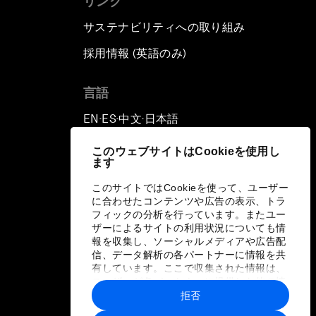
リンク
サステナビリティへの取り組み
採用情報 (英語のみ)
て
言語
EN
ES
中文
日本語
▪
▪
▪
このウェブサイトはCookieを使用し
ます
このサイトではCookieを使って、ユーザー
に合わせたコンテンツや広告の表示、トラ
フィックの分析を行っています。またユー
ザーによるサイトの利用状況についても情
報を収集し、ソーシャルメディアや広告配
信、データ解析の各パートナーに情報を共
有しています。ここで収集された情報は、
ユーザーが各パートナーに提供した他の情
報や各パートナーのサービスを使用した際
拒否
に収集された情報と組み合わされ、各パー