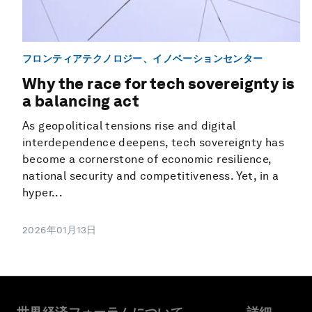
フロンティアテクノロジー、イノベーションセンター
Why the race for tech sovereignty is
a balancing act
As geopolitical tensions rise and digital
interdependence deepens, tech sovereignty has
become a cornerstone of economic resilience,
national security and competitiveness. Yet, in a
hyper...
2026年01月13日