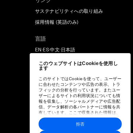
リンク
サステナビリティへの取り組み
採用情報 (英語のみ)
て
言語
EN
ES
中文
日本語
▪
▪
▪
このウェブサイトはCookieを使用し
ます
このサイトではCookieを使って、ユーザー
に合わせたコンテンツや広告の表示、トラ
フィックの分析を行っています。またユー
ザーによるサイトの利用状況についても情
報を収集し、ソーシャルメディアや広告配
信、データ解析の各パートナーに情報を共
有しています。ここで収集された情報は、
ユーザーが各パートナーに提供した他の情
報や各パートナーのサービスを使用した際
拒否
に収集された情報と組み合わされ、各パー