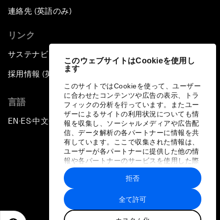
連絡先 (英語のみ)
リンク
サステナビリティへの取り組み
このウェブサイトはCookieを使用し
ます
採用情報 (英語のみ)
このサイトではCookieを使って、ユーザー
に合わせたコンテンツや広告の表示、トラ
言語
フィックの分析を行っています。またユー
ザーによるサイトの利用状況についても情
EN
ES
中文
日本語
▪
▪
▪
報を収集し、ソーシャルメディアや広告配
信、データ解析の各パートナーに情報を共
有しています。ここで収集された情報は、
ユーザーが各パートナーに提供した他の情
報や各パートナーのサービスを使用した際
に収集された情報と組み合わされ、各パー
拒否
トナーによって使用されることがありま
プライバシーポリシーと利用規約
す。
全て許可
サイトマップ