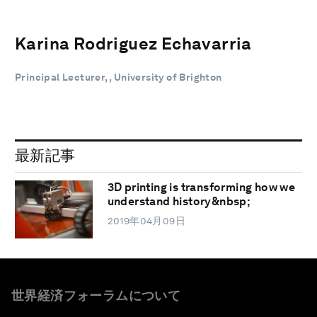
Karina Rodriguez Echavarria
Principal Lecturer, , University of Brighton
最新記事
3D printing is transforming how we
understand history&nbsp;
2019年04月09日
世界経済フォーラムについて