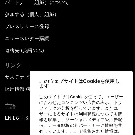
パートナー（組織）について
参加する（個人、組織）
プレスリリース登録
ニュースレター購読
連絡先 (英語のみ)
リンク
サステナビリティへの取り組み
このウェブサイトはCookieを使用し
ます
採用情報 (英語のみ)
このサイトではCookieを使って、ユーザー
に合わせたコンテンツや広告の表示、トラ
言語
フィックの分析を行っています。またユー
ザーによるサイトの利用状況についても情
EN
ES
中文
日本語
▪
▪
▪
報を収集し、ソーシャルメディアや広告配
信、データ解析の各パートナーに情報を共
有しています。ここで収集された情報は、