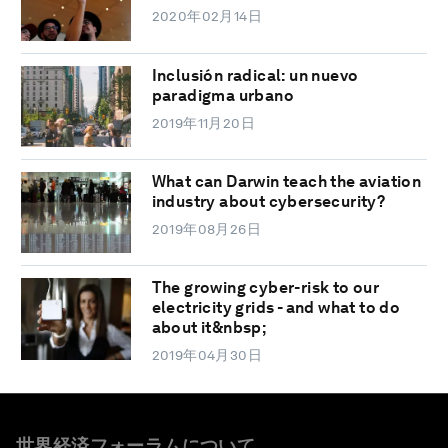
2020年02月14日
Inclusión radical: un nuevo
paradigma urbano
2019年11月20日
What can Darwin teach the aviation
industry about cybersecurity?
2019年08月26日
The growing cyber-risk to our
electricity grids - and what to do
about it&nbsp;
2019年04月30日
世界経済フォーラムについて