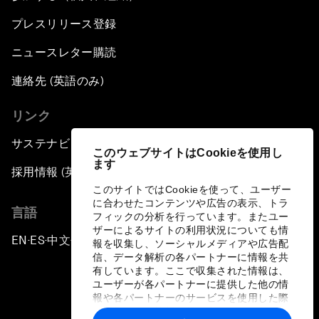
プレスリリース登録
ニュースレター購読
連絡先 (英語のみ)
リンク
サステナビリティへの取り組み
このウェブサイトはCookieを使用し
ます
採用情報 (英語のみ)
このサイトではCookieを使って、ユーザー
に合わせたコンテンツや広告の表示、トラ
言語
フィックの分析を行っています。またユー
ザーによるサイトの利用状況についても情
EN
ES
中文
日本語
▪
▪
▪
報を収集し、ソーシャルメディアや広告配
信、データ解析の各パートナーに情報を共
有しています。ここで収集された情報は、
ユーザーが各パートナーに提供した他の情
報や各パートナーのサービスを使用した際
に収集された情報と組み合わされ、各パー