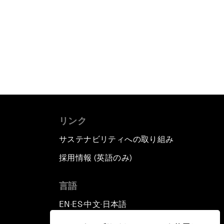
リンク
サステナビリティへの取り組み
採用情報 (英語のみ)
て
言語
EN
ES
中文
日本語
▪
▪
▪