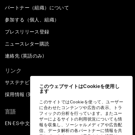
パートナー（組織）について
参加する（個人、組織）
プレスリリース登録
ニュースレター購読
連絡先 (英語のみ)
リンク
サステナビリティへの取り組み
このウェブサイトはCookieを使用し
ます
採用情報 (英語のみ)
このサイトではCookieを使って、ユーザー
に合わせたコンテンツや広告の表示、トラ
言語
フィックの分析を行っています。またユー
ザーによるサイトの利用状況についても情
EN
ES
中文
日本語
▪
▪
▪
報を収集し、ソーシャルメディアや広告配
信、データ解析の各パートナーに情報を共