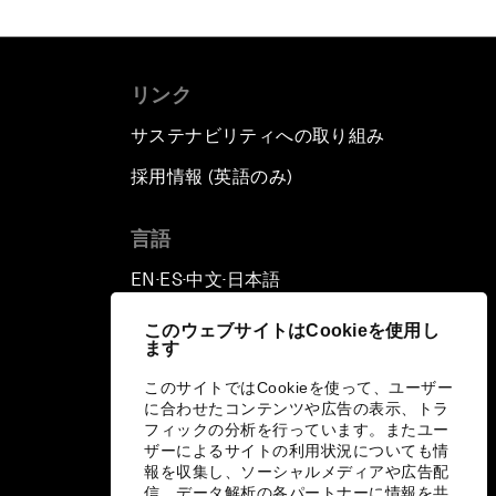
リンク
サステナビリティへの取り組み
採用情報 (英語のみ)
て
言語
EN
ES
中文
日本語
▪
▪
▪
このウェブサイトはCookieを使用し
ます
このサイトではCookieを使って、ユーザー
に合わせたコンテンツや広告の表示、トラ
フィックの分析を行っています。またユー
ザーによるサイトの利用状況についても情
報を収集し、ソーシャルメディアや広告配
信、データ解析の各パートナーに情報を共