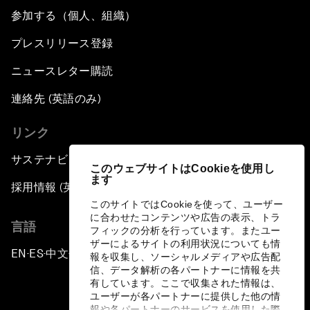
参加する（個人、組織）
プレスリリース登録
ニュースレター購読
連絡先 (英語のみ)
リンク
サステナビリティへの取り組み
このウェブサイトはCookieを使用し
ます
採用情報 (英語のみ)
このサイトではCookieを使って、ユーザー
に合わせたコンテンツや広告の表示、トラ
言語
フィックの分析を行っています。またユー
ザーによるサイトの利用状況についても情
EN
ES
中文
日本語
▪
▪
▪
報を収集し、ソーシャルメディアや広告配
信、データ解析の各パートナーに情報を共
有しています。ここで収集された情報は、
ユーザーが各パートナーに提供した他の情
報や各パートナーのサービスを使用した際