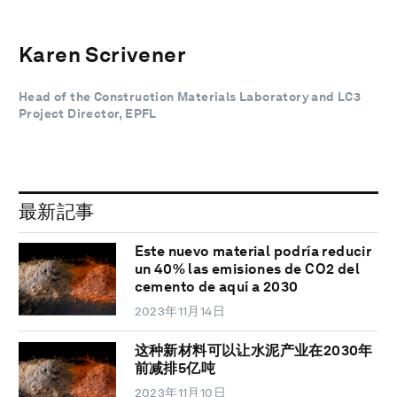
Karen Scrivener
Head of the Construction Materials Laboratory and LC3
Project Director, EPFL
最新記事
Este nuevo material podría reducir
un 40% las emisiones de CO2 del
cemento de aquí a 2030
2023年11月14日
这种新材料可以让水泥产业在2030年
前减排5亿吨
2023年11月10日