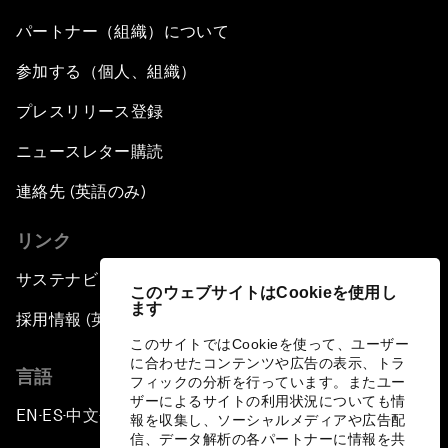
パートナー（組織）について
参加する（個人、組織）
プレスリリース登録
ニュースレター購読
連絡先 (英語のみ)
リンク
サステナビリティへの取り組み
このウェブサイトはCookieを使用し
ます
採用情報 (英語のみ)
このサイトではCookieを使って、ユーザー
に合わせたコンテンツや広告の表示、トラ
言語
フィックの分析を行っています。またユー
ザーによるサイトの利用状況についても情
EN
ES
中文
日本語
▪
▪
▪
報を収集し、ソーシャルメディアや広告配
信、データ解析の各パートナーに情報を共