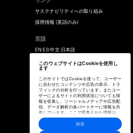
リンク
サステナビリティへの取り組み
採用情報 (英語のみ)
て
言語
EN
ES
中文
日本語
▪
▪
▪
このウェブサイトはCookieを使用し
ます
このサイトではCookieを使って、ユーザー
に合わせたコンテンツや広告の表示、トラ
フィックの分析を行っています。またユー
ザーによるサイトの利用状況についても情
報を収集し、ソーシャルメディアや広告配
信、データ解析の各パートナーに情報を共
有しています。ここで収集された情報は、
ユーザーが各パートナーに提供した他の情
報や各パートナーのサービスを使用した際
拒否
に収集された情報と組み合わされ、各パー