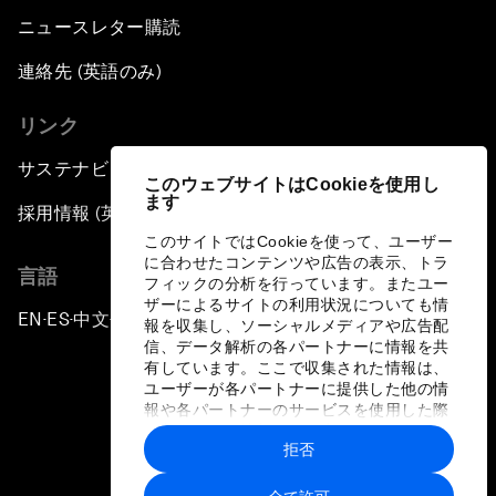
ニュースレター購読
連絡先 (英語のみ)
リンク
サステナビリティへの取り組み
このウェブサイトはCookieを使用し
ます
採用情報 (英語のみ)
このサイトではCookieを使って、ユーザー
に合わせたコンテンツや広告の表示、トラ
言語
フィックの分析を行っています。またユー
ザーによるサイトの利用状況についても情
EN
ES
中文
日本語
▪
▪
▪
報を収集し、ソーシャルメディアや広告配
信、データ解析の各パートナーに情報を共
有しています。ここで収集された情報は、
ユーザーが各パートナーに提供した他の情
報や各パートナーのサービスを使用した際
に収集された情報と組み合わされ、各パー
拒否
トナーによって使用されることがありま
プライバシーポリシーと利用規約
す。