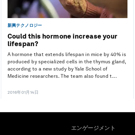
新興テクノロジー
Could this hormone increase your
lifespan?
A hormone that extends lifespan in mice by 40% is
produced by specialized cells in the thymus gland,
according to a new study by Yale School of
Medicine researchers. The team also found t...
2016年01月14日
エンゲージメント