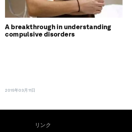
A breakthrough in understanding
compulsive disorders
2015年03月11日
リンク