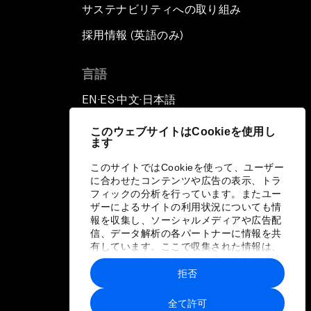
サステナビリティへの取り組み
採用情報 (英語のみ)
て
言語
EN
ES
中文
日本語
▪
▪
▪
このウェブサイトはCookieを使用し
ます
このサイトではCookieを使って、ユーザー
に合わせたコンテンツや広告の表示、トラ
フィックの分析を行っています。またユー
ザーによるサイトの利用状況についても情
報を収集し、ソーシャルメディアや広告配
信、データ解析の各パートナーに情報を共
有しています。ここで収集された情報は、
ユーザーが各パートナーに提供した他の情
報や各パートナーのサービスを使用した際
拒否
に収集された情報と組み合わされ、各パー
トナーによって使用されることがありま
全て許可