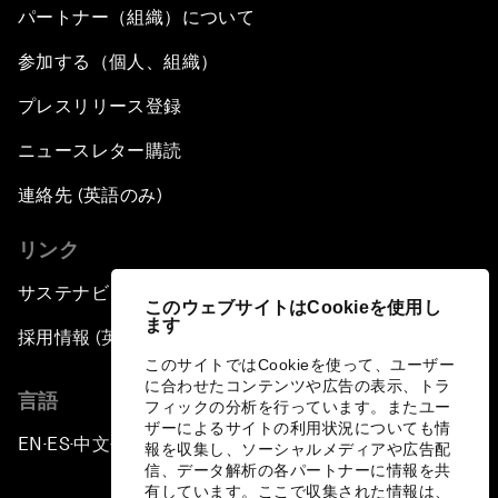
パートナー（組織）について
参加する（個人、組織）
プレスリリース登録
ニュースレター購読
連絡先 (英語のみ)
リンク
サステナビリティへの取り組み
このウェブサイトはCookieを使用し
ます
採用情報 (英語のみ)
このサイトではCookieを使って、ユーザー
に合わせたコンテンツや広告の表示、トラ
言語
フィックの分析を行っています。またユー
ザーによるサイトの利用状況についても情
EN
ES
中文
日本語
▪
▪
▪
報を収集し、ソーシャルメディアや広告配
信、データ解析の各パートナーに情報を共
有しています。ここで収集された情報は、