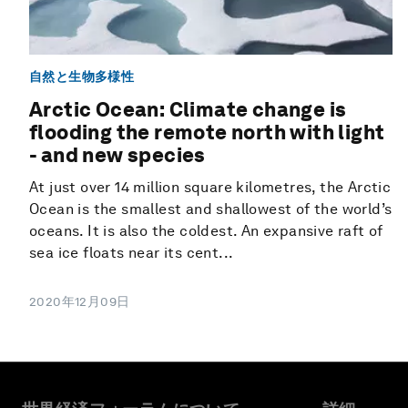
自然と生物多様性
Arctic Ocean: Climate change is
flooding the remote north with light
- and new species
At just over 14 million square kilometres, the Arctic
Ocean is the smallest and shallowest of the world’s
oceans. It is also the coldest. An expansive raft of
sea ice floats near its cent...
2020年12月09日