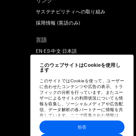
リンク
サステナビリティへの取り組み
採用情報 (英語のみ)
て
言語
EN
ES
中文
日本語
▪
▪
▪
このウェブサイトはCookieを使用し
ます
このサイトではCookieを使って、ユーザー
に合わせたコンテンツや広告の表示、トラ
フィックの分析を行っています。またユー
ザーによるサイトの利用状況についても情
報を収集し、ソーシャルメディアや広告配
信、データ解析の各パートナーに情報を共
有しています。ここで収集された情報は、
ユーザーが各パートナーに提供した他の情
報や各パートナーのサービスを使用した際
拒否
に収集された情報と組み合わされ、各パー