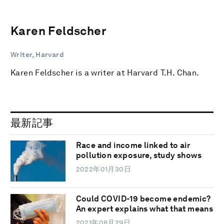
Karen Feldscher
Writer, Harvard
Karen Feldscher is a writer at Harvard T.H. Chan.
最新記事
Race and income linked to air
pollution exposure, study shows
2022年01月30日
Could COVID-19 become endemic?
An expert explains what that means
2021年08月29日