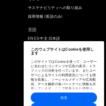
サステナビリティへの取り組み
採用情報 (英語のみ)
て
言語
EN
ES
中文
日本語
▪
▪
▪
このウェブサイトはCookieを使用し
ます
このサイトではCookieを使って、ユーザー
に合わせたコンテンツや広告の表示、トラ
フィックの分析を行っています。またユー
ザーによるサイトの利用状況についても情
報を収集し、ソーシャルメディアや広告配
信、データ解析の各パートナーに情報を共
有しています。ここで収集された情報は、
ユーザーが各パートナーに提供した他の情
報や各パートナーのサービスを使用した際
拒否
に収集された情報と組み合わされ、各パー