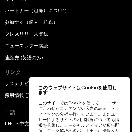
パートナー（組織）について
参加する（個人、組織）
プレスリリース登録
ニュースレター購読
連絡先 (英語のみ)
リンク
サステナビリティへの取り組み
このウェブサイトはCookieを使用し
ます
採用情報 (英語のみ)
このサイトではCookieを使って、ユーザー
に合わせたコンテンツや広告の表示、トラ
言語
フィックの分析を行っています。またユー
ザーによるサイトの利用状況についても情
EN
ES
中文
日本語
▪
▪
▪
報を収集し、ソーシャルメディアや広告配
信、データ解析の各パートナーに情報を共