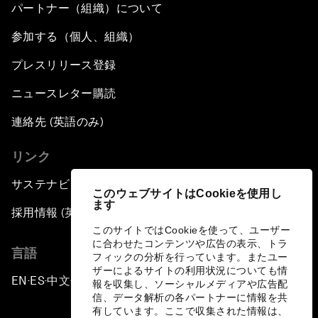
パートナー（組織）について
参加する（個人、組織）
プレスリリース登録
ニュースレター購読
連絡先 (英語のみ)
リンク
サステナビリティへの取り組み
このウェブサイトはCookieを使用し
ます
採用情報 (英語のみ)
このサイトではCookieを使って、ユーザー
に合わせたコンテンツや広告の表示、トラ
言語
フィックの分析を行っています。またユー
ザーによるサイトの利用状況についても情
EN
ES
中文
日本語
▪
▪
▪
報を収集し、ソーシャルメディアや広告配
信、データ解析の各パートナーに情報を共
有しています。ここで収集された情報は、