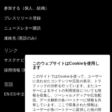
参加する（個人、組織）
プレスリリース登録
ニュースレター購読
連絡先 (英語のみ)
リンク
サステナビリティへの取り組み
このウェブサイトはCookieを使用し
ます
採用情報 (英語のみ)
このサイトではCookieを使って、ユーザー
に合わせたコンテンツや広告の表示、トラ
言語
フィックの分析を行っています。またユー
ザーによるサイトの利用状況についても情
EN
ES
中文
日本語
▪
▪
▪
報を収集し、ソーシャルメディアや広告配
信、データ解析の各パートナーに情報を共
有しています。ここで収集された情報は、
ユーザーが各パートナーに提供した他の情