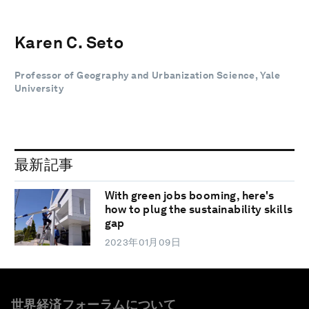
Karen C. Seto
Professor of Geography and Urbanization Science, Yale
University
最新記事
With green jobs booming, here's
how to plug the sustainability skills
gap
2023年01月09日
世界経済フォーラムについて