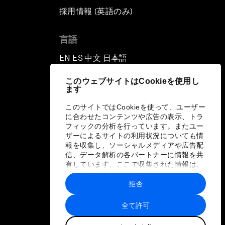
採用情報 (英語のみ)
て
言語
EN
ES
中文
日本語
▪
▪
▪
このウェブサイトはCookieを使用し
ます
このサイトではCookieを使って、ユーザー
に合わせたコンテンツや広告の表示、トラ
フィックの分析を行っています。またユー
ザーによるサイトの利用状況についても情
報を収集し、ソーシャルメディアや広告配
信、データ解析の各パートナーに情報を共
有しています。ここで収集された情報は、
ユーザーが各パートナーに提供した他の情
報や各パートナーのサービスを使用した際
拒否
に収集された情報と組み合わされ、各パー
トナーによって使用されることがありま
全て許可
す。