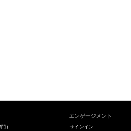
エンゲージメント
部門）
サインイン